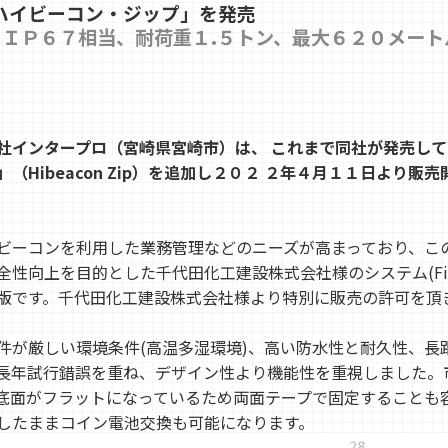
ハイビーコン・ジップ」を発売
採用し、ＩＰ６７相当、耐荷重１.５トン、最大６２０メ
社インタープロ（宮崎県宮崎市）は、 これまで同社が発売し
Hibeacon Zip）を追加し２０２ ２年４月１１日より販
ビーコンを利用した業務管理などのニーズが高まっており、こ
目的とした千代田化工建設株式会社様のシステム(Field Labor A
版です。千代田化工建設株式会社様より特別に販売の許可を頂
件が厳しい環境条件(高温多湿環境)、高い防水性と耐久性、長
長年試行錯誤を重ね、デザイン性より機能性を重視しました。
底面がフラットになっているため両面テープで固定することも
したままコイン電池交換も可能になります。