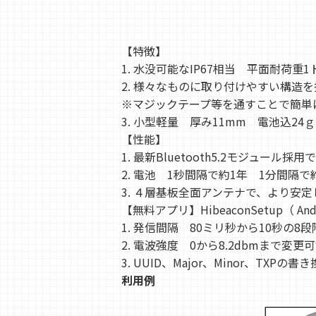
【特徴】
1. 水没可能なIP67相当 平面耐荷重1
2. 様々なものに取り付けやすい構造を
※マジックテープ等を通すことで簡単
3. 小型軽量 厚み11mm 電池込24ｇ
【性能】
1. 最新Bluetooth5.2モジュール
2. 電池 1秒間隔で約1年 1分間隔
3. ４層基板全面アンテナで、より安
【無料アプリ】HibeaconSetup（ An
1. 発信間隔 80ミリ秒から10秒の
2. 電波強度 0から8.2dbmまで変
3. UUID、Major、Minor、TXPの書
利用例