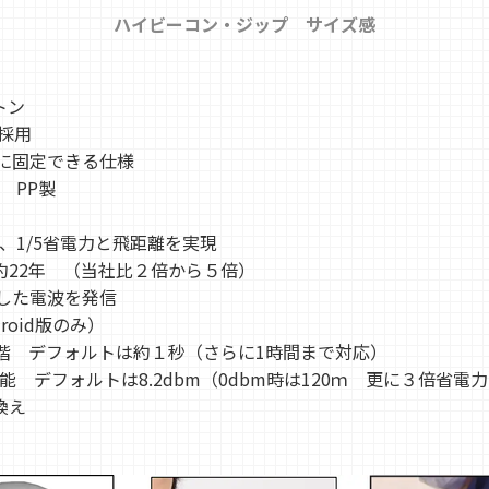
ハイビーコン・ジップ サイズ感
トン
採用
に固定できる仕様
 PP製
採用で、1/5省電力と飛距離を実現
で約22年 （当社比２倍から５倍）
定した電波を発信
droid版のみ）
8段階 デフォルトは約１秒（さらに1時間まで対応）
更可能 デフォルトは8.2dbm（0dbm時は120ｍ 更に３倍省電
き換え